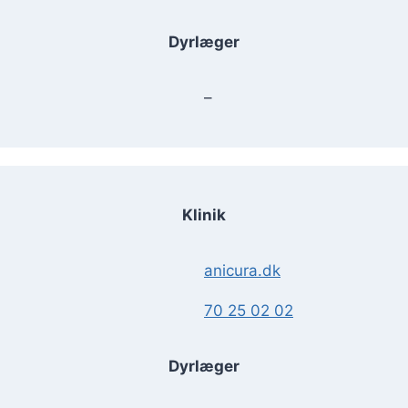
Dyrlæger
–
Klinik
anicura.dk
70 25 02 02
Dyrlæger