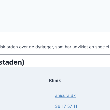
betisk orden over de dyrlæger, som har udviklet en spec
staden)
Klinik
anicura.dk
36 17 57 11