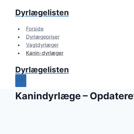
Skip
Dyrlægelisten
to
content
Forside
Dyrlægepriser
Vagtdyrlæger
Kanin-dyrlæger
Dyrlægelisten
Kanindyrlæge – Opdateret