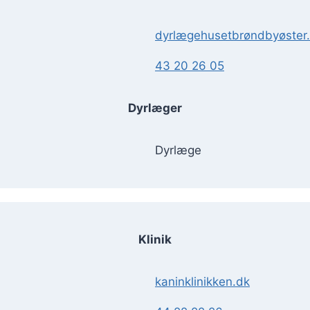
dyrlægehusetbrøndbyøster
43 20 26 05
Dyrlæger
Dyrlæge
Klinik
kaninklinikken.dk