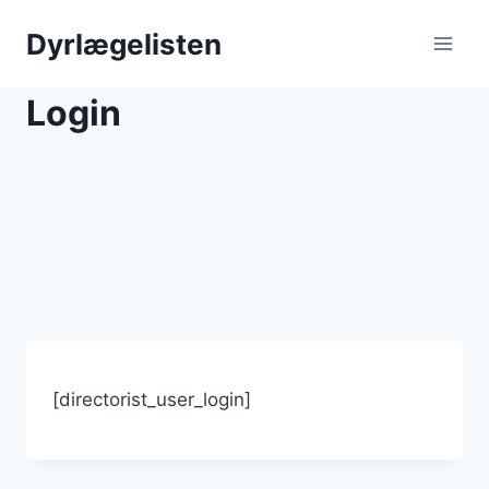
Skip
Dyrlægelisten
to
content
Login
[directorist_user_login]