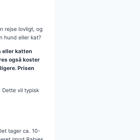
n rejse lovligt, og
n hund eller kat?
 eller katten
res også koster
igere. Prisen
Dette vil typisk
Det tager ca. 10-
ineret imod Rabies