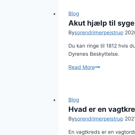
–
Priser,
Blog
kompetencer
Akut hjælp til syge
og
By
sorendrimerpejstrup
202
vagtmuligheder
Du kan ringe til 1812 hvis d
Dyrenes Beskyttelse.
Akut
Read More
hjælp
til
syge
dyr?
Blog
Ring
Hvad er en vagtkre
til
By
sorendrimerpejstrup
202
Dyrenes
En vagtkreds er en vagtordni
Vagtcentral: