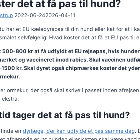
er det at få pas til hund?
strup
2022-06-24
2026-04-11
du har et EU kæledyrspas til din hund eller kat for at I ka
ålet selvfølgelig: Hvad koster det at få et EU pas til e
k 500-800 kr at få udfyldt et EU rejsepas, hvis hunden
mærket og vaccineret imod rabies. Skal vaccinen udfø
1500 kr. Skal dyret også chipmærkes koster det yderl
ormekur.
r ormekur, der også skal skrive i passet inden afrejsen. 
 ekstra.
tid tager det at få pas til hund?
e finde en
dyrlæge, der kan udfylde et pas samme dag
. 
Det afgørende er, at hunden eller katten skal være vacc