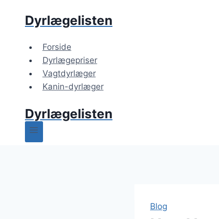
Skip
Dyrlægelisten
to
content
Forside
Dyrlægepriser
Vagtdyrlæger
Kanin-dyrlæger
Dyrlægelisten
Blog