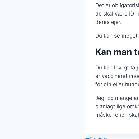
Det er obligatori
de skal være ID-
deres ejer.
Du kan se mege
Kan man t
Du kan lovligt ta
er vaccineret imo
for din eller hun
Jeg, og mange an
planlagt lige omk
måske ferien skal
Previous