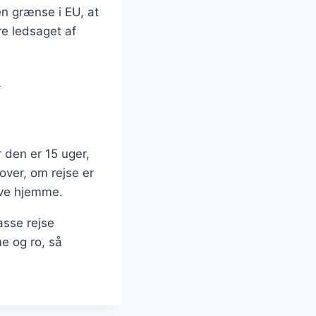
en grænse i EU, at
e ledsaget af
…
 den er 15 uger,
over, om rejse er
live hjemme.
asse rejse
me og ro, så