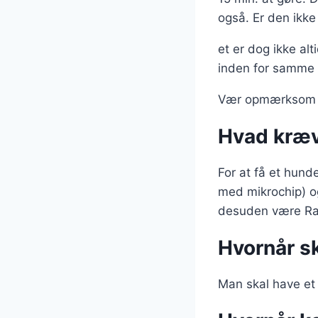
også. Er den ikke 
et er dog ikke al
inden for samme 
Vær opmærksom på
Hvad kræv
For at få et hund
med mikrochip) og 
desuden være Ra
Hvornår s
Man skal have et 