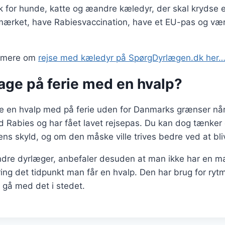
sk for hunde, katte og æandre kæledyr, der skal krydse 
mærket, have Rabiesvaccination, have et EU-pas og vær
t mere om
rejse med kæledyr på SpørgDyrlægen.dk her
age på ferie med en hvalp?
ge en hvalp med på ferie uden for Danmarks grænser når
d Rabies og har fået lavet rejsepas. Du kan dog tænker 
dens skyld, og om den måske ville trives bedre ved at b
dre dyrlæger, anbefaler desuden at man ikke har en m
ring det tidpunkt man får en hvalp. Den har brug for ryt
 gå med det i stedet.