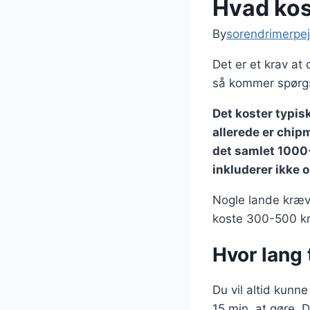
Hvad kost
By
sorendrimerpej
Det er et krav at 
så kommer spørgsm
Det koster typis
allerede er chip
det samlet 1000-
inkluderer ikke 
Nogle lande kræve
koste 300-500 kr
Hvor lang 
Du vil altid kunn
15 min. at gøre. 