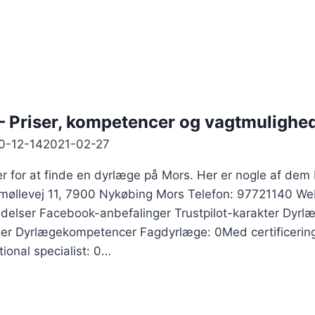
– Priser, kompetencer og vagtmulighe
0-12-14
2021-02-27
r for at finde en dyrlæge på Mors. Her er nogle af dem 
llevej 11, 7900 Nykøbing Mors Telefon: 97721140 Web
delser Facebook-anbefalinger Trustpilot-karakter Dyrlæ
æger Dyrlægekompetencer Fagdyrlæge: 0Med certificerin
ional specialist: 0…