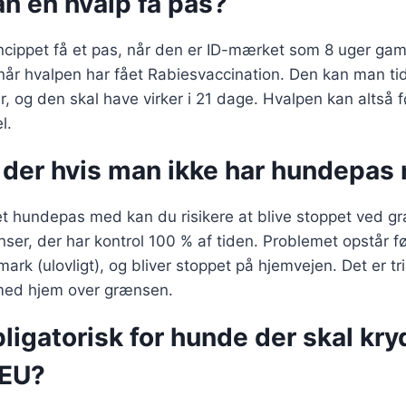
n en hvalp få pas?
incippet få et pas, når den er ID-mærket som 8 uger ga
 når hvalpen har fået Rabiesvaccination. Den kan man tid
r, og den skal have virker i 21 dage. Hvalpen kan altså f
l.
 der hvis man ikke har hundepas
et hundepas med kan du risikere at blive stoppet ved g
nser, der har kontrol 100 % af tiden. Problemet opstår fø
ark (ulovligt), og bliver stoppet på hjemvejen. Det er tri
med hjem over grænsen.
ligatorisk for hunde der skal kr
 EU?