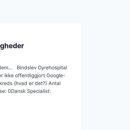
igheder
af dem… Bindslev Dyrehospital
 ikke offentliggjort Google-
kreds (hvad er det?) Antal
e: 0Dansk Specialist: