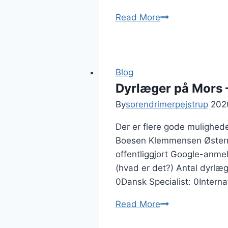
1812
Hvad
Read More
er
en
vagtkreds
for
Blog
dyrlæger
Dyrlæger på Mors 
og
By
sorendrimerpejstrup
202
hvad
Der er flere gode mulighede
du
Boesen Klemmensen Østermø
bør
offentliggjort Google-anmel
vide
(hvad er det?) Antal dyrl
0Dansk Specialist: 0Internat
Dyrlæger
Read More
på