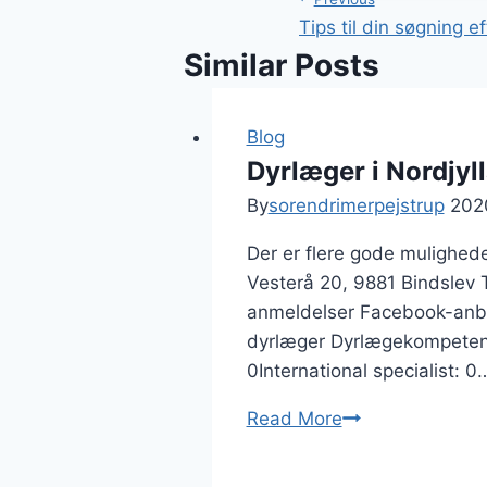
Post
Tips til din søgning e
navigation
Similar Posts
Blog
Dyrlæger i Nordjyl
By
sorendrimerpejstrup
202
Der er flere gode mulighede
Vesterå 20, 9881 Bindslev T
anmeldelser Facebook-anbef
dyrlæger Dyrlægekompetenc
0International specialist: 0
Dyrlæger
Read More
i
Nordjylland