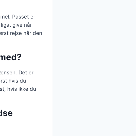
mmel. Passet er
ligst give når
ørst rejse når den
 med?
rænsen. Det er
rst hvis du
st, hvis ikke du
ydse