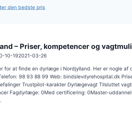
fter den bedste pris
land – Priser, kompetencer og vagtmul
0-10-19
2021-03-26
r for at finde en dyrlæge i Nordjylland. Her er nogle 
elefon: 98 93 88 99 Web: bindslevdyrehospital.dk Priser
alinger Trustpilot-karakter Dyrlægevagt Tilsluttet vagt
er Fagdyrlæge: 0Med certificering: 0Master-uddannels
…