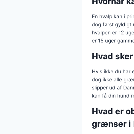
Hvornår ka
En hvalp kan i pr
dog først gyldigt
hvalpen er 12 uge
er 15 uger gamme
Hvad sker
Hvis ikke du har 
dog ikke alle græ
slipper ud af Danm
kan få din hund 
Hvad er ob
grænser i